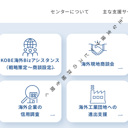
センターについて
主な支援サ
お知らせ
KOBE
海外Bizアシスタンス
海外現地
商談会
（戦略策定〜
商談設定）
海外企業の
海外
工業団地への
信用調査
進出支援