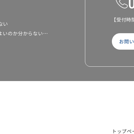
【受付時
ない
よいのか分からない…
お問
トップペ