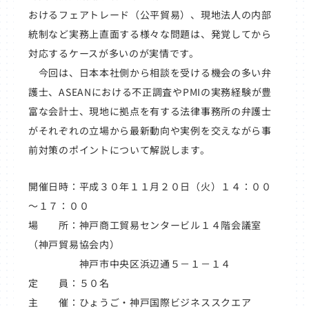
おけるフェアトレード（公平貿易）、現地法人の内部
統制など実務上直面する様々な問題は、発覚してから
対応するケースが多いのが実情です。
今回は、日本本社側から相談を受ける機会の多い弁
護士、ASEANにおける不正調査やPMIの実務経験が豊
富な会計士、現地に拠点を有する法律事務所の弁護士
がそれぞれの立場から最新動向や実例を交えながら事
前対策のポイントについて解説します。
開催日時：平成３０年１１月２０日（火）１４：００
～１７：００
場 所：神戸商工貿易センタービル１４階会議室
（神戸貿易協会内）
神戸市中央区浜辺通５－１－１４
定 員：５０名
主 催：ひょうご・神戸国際ビジネススクエア