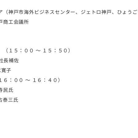
神戸市海外ビジネスセンター、ジェトロ神戸、ひょうご
戸商工会議所
（１５：００ ～ １５：５０）
所社長補佐
水寛子
６：００ ～ １６：４０）
寿民氏
古泰三氏