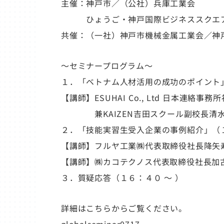
主催：神戸市／（公社）兵庫工業会
ひょうご・神戸国際ビジネススクエア（
共催：（一社）神戸市機械金属工業会／神
～セミナープログラム～
１．「ベトナム人材活用の成功のポイント」
【講師】ESUHAI Co., Ltd 日本連絡事務
兼KAIZEN吉田スクール副校長清
２．「技能実習生受入企業の事例紹介」（１
【講師】フルヤ工業㈱代表取締役社長降矢
【講師】㈱カコテクノス代表取締役社長加
３．質疑応答（１６：４０ ～ ）
詳細はこちらからご覧ください。
globalseminar0717