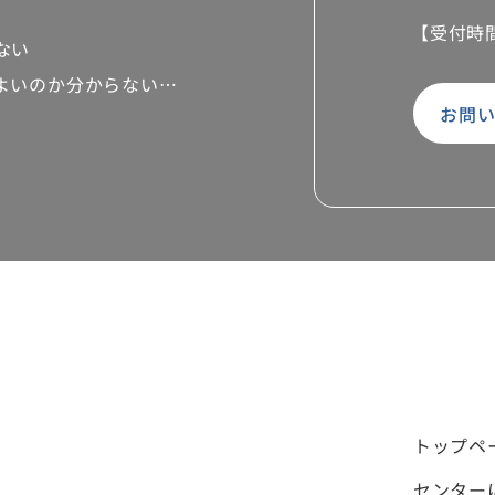
【受付時
ない
よいのか分からない…
お問
トップペ
センター