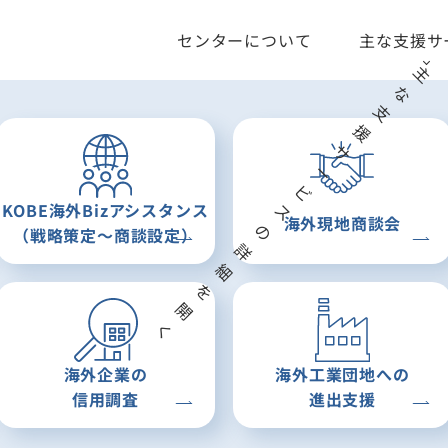
センターについて
主な支援サ
お知らせ
KOBE
海外Bizアシスタンス
海外現地
商談会
（戦略策定〜
商談設定）
海外企業の
海外
工業団地への
信用調査
進出支援